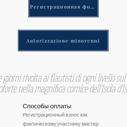
Регистрационная форма
Autorizzazione minorenni
iorni rivolta ai flautisti di ogni livello sul
forte nella magnifica cornice dell’Isola d’I
Способы оплаты
Регистрационный взнос как
фактическому участнику мастер-