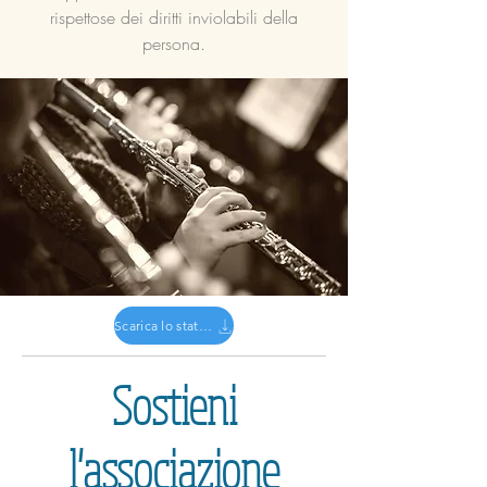
rispettose dei diritti inviolabili della
persona.
Scarica lo statuto
Sostieni
l'associazione