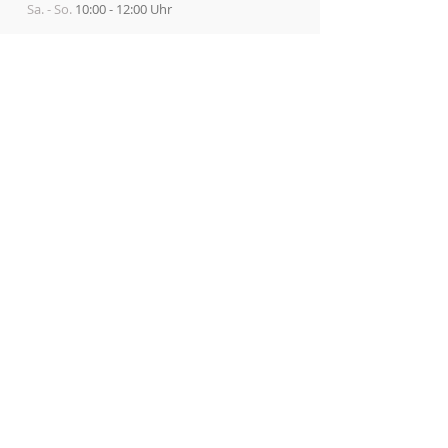
Sa. - So.
10:00 - 12:00 Uhr
Melden Sie sich für Updates
an
Iscriviti Ora!
ADRESSEN und KONTAKTE
Sitz:
Kulturverein
Didaktik.Geist
Musik
Spirano (BG), Lombardei, Italien
Tel.
+39 375 7327357
auch WhatsApp
Facebook:
facebook.com/didattamentemusica
Instagram:
@didattamentemusica
didactmentemusica@gmail.com