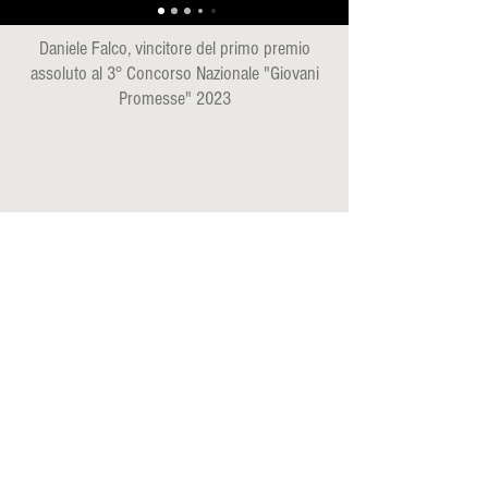
Daniele Falco, vincitore del primo premio
assoluto al 3° Concorso Nazionale "Giovani
Promesse" 2023
ORARI
Lun. - Ven.
15:00 - 19:00