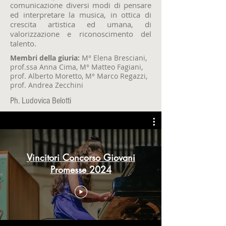
comunicazione diversi modi di pensare
ed interpretare la musica, in ottica di
crescita artistica ed umana, di
valorizzazione e riconoscimento del
talento.
Membri della giuria:
M° Elena Bresciani,
prof.ssa Anna Cima, M° Matteo Fagiani,
prof. Alberto Moretto, M° Marco Regazzi,
prof. Andrea Zecchini
Ph. Ludovica Belotti
Vincitori Concorso Giovani
Promesse 2024