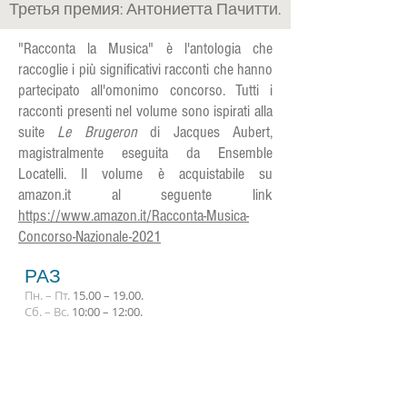
Третья премия: Антониетта Пачитти.
"Racconta la Musica" è l'antologia che
raccoglie i più significativi racconti che hanno
partecipato all'omonimo concorso. Tutti i
racconti presenti nel volume sono ispirati alla
suite
Le Brugeron
di Jacques Aubert,
magistralmente eseguita da Ensemble
Locatelli. Il volume è acquistabile su
amazon.it al seguente link
https://www.amazon.it/Racconta-Musica-
Concorso-Nazionale-2021
РАЗ
Пн. – Пт.
15.00 – 19.00.
Сб. – Вс.
10:00 – 12:00.
ПОДПИСАТЬСЯ НА
ОБНОВЛЕНИЯ